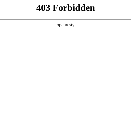
产品及服务
行业解决方案
合作伙伴
投资者关系
伙伴，涵盖各大垂直行
生态网络。通过不断完善的产品
销推广支持、资金链与风
，引领全产业链的数字化